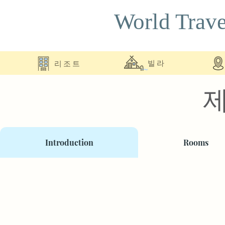
World Trave
리조트
빌라
Introduction
Rooms