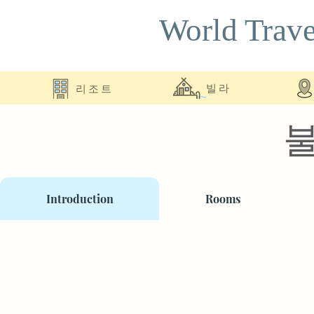
World Trave
리조트
빌라
Introduction
Rooms